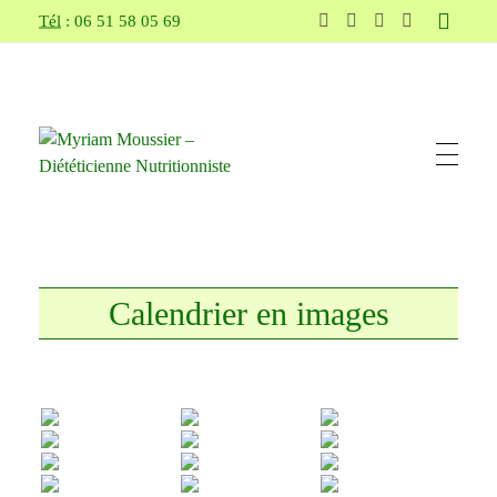
Tél
: 06 51 58 05 69
Myriam Moussier – Diététicienne Nutritionniste
sur Pertuis et Cadenet, vous conseille, vous aide et vous accompagne pour atteindre vos objectifs (perte de poids, suivi de grossesse, allaitement, sportif, réduction du taux de cholestérol...)
Calendrier en images