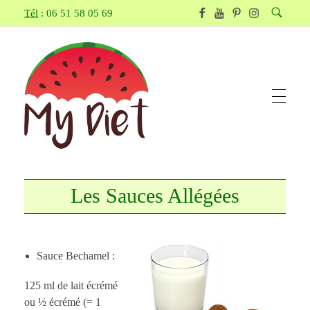
Tél
: 06 51 58 05 69
Les Sauces Allégées
Myriam Moussier – Diététicienne Nutritionniste
sur Pertuis et Cadenet, vous conseille, vous aide et vous accompagne pour atteindre vos objectifs (perte de poids, suivi de grossesse, allaitement, sportif, réduction du taux de cholestérol...)
Sauce Bechamel :
125 ml de lait écrémé
ou ½ écrémé (= 1