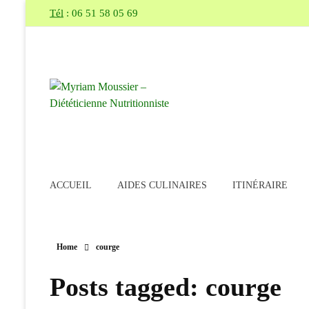
Tél
: 06 51 58 05 69
Myriam Moussier – Diététicienne Nutritionniste
sur Pertuis et Cadenet, vous conseille, vous aide et vous accompagne pour atteindre vos objectifs (perte de poids, suivi de grossesse, allaitement, sportif, réduction du taux de cholestérol...)
ACCUEIL
AIDES CULINAIRES
ITINÉRAIRE
Home
courge
Posts tagged: courge