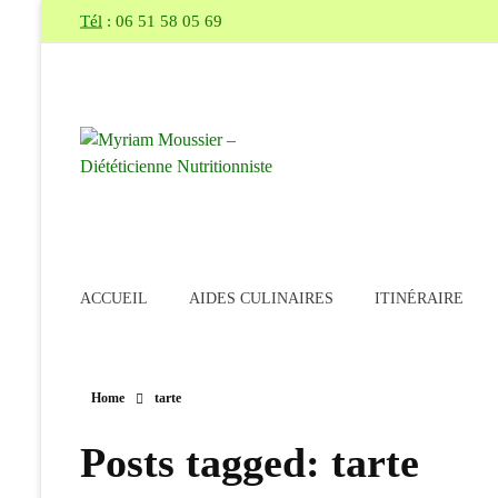
Tél
: 06 51 58 05 69
Myriam Moussier – Diététicienne Nutritionniste
sur Pertuis et Cadenet, vous conseille, vous aide et vous accompagne pour atteindre vos objectifs (perte de poids, suivi de grossesse, allaitement, sportif, réduction du taux de cholestérol...)
ACCUEIL
AIDES CULINAIRES
ITINÉRAIRE
Home
tarte
Posts tagged: tarte