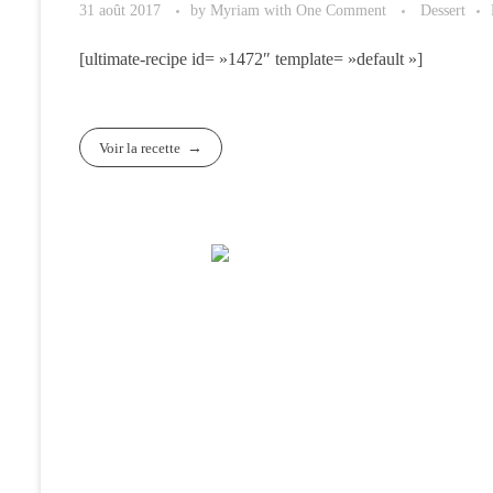
31 août 2017
by
Myriam
with
One Comment
Dessert
[ultimate-recipe id= »1472″ template= »default »]
Voir la recette