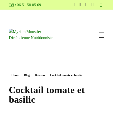
Tél
: 06 51 58 05 69
Myriam Moussier – Diététicienne Nutritionniste
sur Pertuis et Cadenet, vous conseille, vous aide et vous accompagne pour atteindre vos objectifs (perte de poids, suivi de grossesse, allaitement, sportif, réduction du taux de cholestérol...)
Home
Blog
Boisson
Cocktail tomate et basilic
Cocktail tomate et
basilic