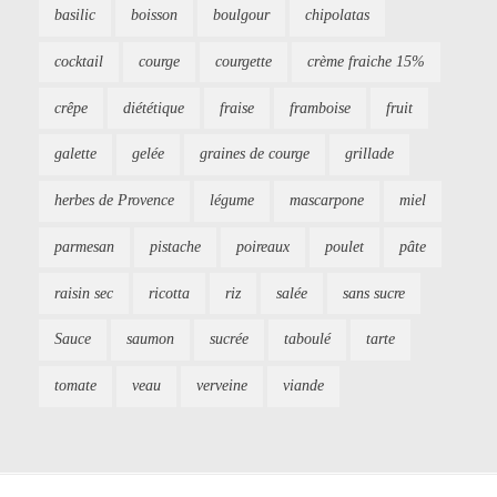
basilic
boisson
boulgour
chipolatas
cocktail
courge
courgette
crème fraiche 15%
crêpe
diététique
fraise
framboise
fruit
galette
gelée
graines de courge
grillade
herbes de Provence
légume
mascarpone
miel
parmesan
pistache
poireaux
poulet
pâte
raisin sec
ricotta
riz
salée
sans sucre
Sauce
saumon
sucrée
taboulé
tarte
tomate
veau
verveine
viande